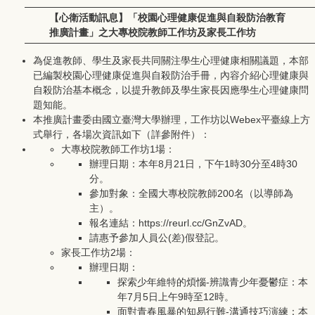
【心衛活動訊息】「校園心理健康促進與自殺防治教育
推廣計畫」之大專校院教師工作坊及家長工作坊
為促進教師、學生及家長共同關注學生心理健康相關議題，本部
已編製校園心理健康促進與自殺防治手冊，內容介紹心理健康與
自殺防治基本概念，以提升教師及學生家長因應學生心理健康問
題知能。
本推廣計畫委由國立臺灣大學辦理，工作坊以Webex平臺線上方
式舉行，各場次資訊如下（詳參附件）：
大專校院教師工作坊1場：
辦理日期：本年8月21日，下午1時30分至4時30
分。
參加對象：全國大專校院教師200名（以導師為
主）。
報名連結：https://reurl.cc/GnZvAD。
請惠予參加人員公(差)假登記。
家長工作坊2場：
辦理日期：
探索少年維特的煩惱-辨識青少年憂鬱症：本
年7月5日上午9時至12時。
面對青春風暴的知易行難-溝通技巧演練：本