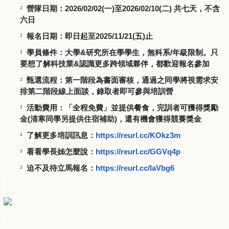
²
營隊日期：2026/02/02(一)至2026/02/10(
二) 共七天，不含
六日
²
報名日期：即日起至2025/11/21(五)止
²
學員條件：大學&研究所在學學生，無科系/年級限制。
只
要想了解科技業&認識更多跨領域夥伴，都歡迎報名參加
²
甄選流程：第一階段為書面審核，
通過之同學將視需求安
排第二階段線上面談，錄取者即可參與培訓營
²
活動費用：「全程免費」並提供餐食，完訓者可獲得獎勵
金(清寒同
學另提供住宿補助)，還有機會獲得競賽獎金
²
了解更多培訓訊息：
https://reurl.cc/
KOkz3m
²
看看學長姊怎麼說：
https://reurl.cc/
GGVq4p
²
迫不及待立馬報名：
https://reurl.cc/
laVbg6