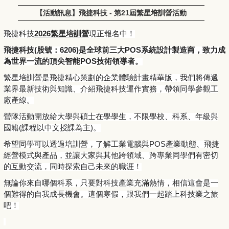
【活動訊息】飛捷科技 - 第21屆繁星培訓營活動
飛捷科技
2026繁星培訓營
現正報名中！
飛捷科技(股號：6206)是全球前三大POS系統設計製造商，
致力成
為世界一流的頂尖智能POS技術領導者。
繁星培訓營是飛捷精心策劃的企業體驗計畫精華版，
我們將傳遞
業界最新技術與知識、介紹飛捷科技運作實務，
帶領同學參觀工
廠產線。
營隊活動開放給大學與碩士在學學生，不限學校、科系、年級與
國籍
(課程以中文授課為主)。
希望同學可以透過培訓營，了解工業電腦與POS產業動態、
飛捷
經營模式與產品，並讓大家與其他跨領域、
跨專業同學們有密切
的互動交流，同時探索自己未來的職涯！
無論你來自哪個科系，只要對科技產業充滿熱情，
相信這會是一
個難得的自我成長機會。這個寒假，
跟我們一起踏上科技業之旅
吧！