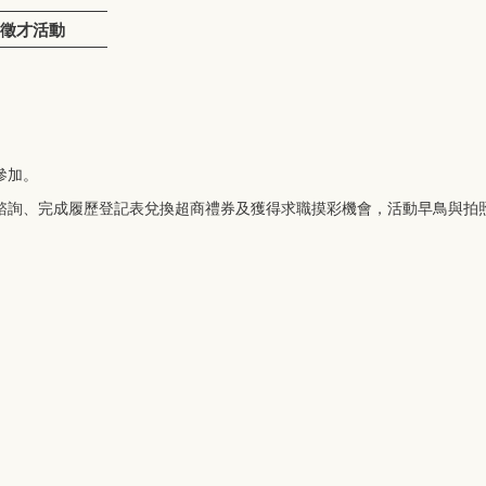
園徵才活動
參加。
諮詢、完成履歷登記表兌換超商禮券及獲得求職摸彩機會，活動早鳥與拍