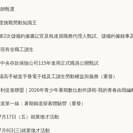
導師甄選
年度挑戰勞動知識王
年第2次儲備約僱書記官及執達員職務代理人甄試、儲備約僱錄事
室現有全職工讀生
中央存款保險公司115年進用正式職員公開甄試
職場高手秘笈手冊電子檔及工讀生勞動權益與義務（重發）
利促進聯盟｜2026年青少年暑期數位創作課程-我的青春由我編
鐵道第一線：暑期鐵道探索體驗營（重發）
7月17日（五）就業徵才活動
月8日(三)就業徵才活動