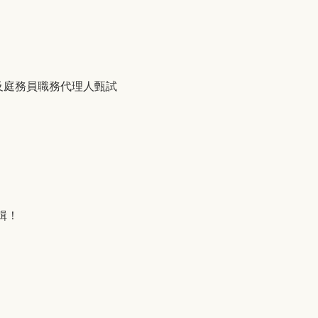
及庭務員職務代理人甄試
輯！