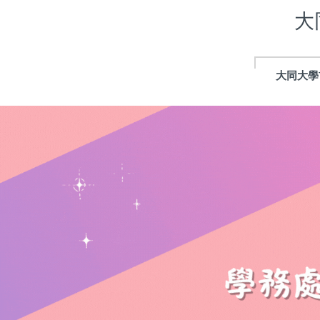
跳
大
到
主
要
內
大同大學
容
區