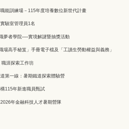
職能訓練場－115年度培養數位新世代計畫
實驗室管理員1名
職夢者學院──實境解謎暨抽獎活動
「職場高手秘笈」手冊電子檔及「工讀生勞動權益與義務」
. 職涯探索工作坊
鐵道第一線：暑期鐵道探索體驗營
構115年新進職員甄試
2026年金融科技人才暑期營隊
115年度第2次從業人員(職員類)甄試
暨飲品調製培訓班」、「AI影音創作實務班」