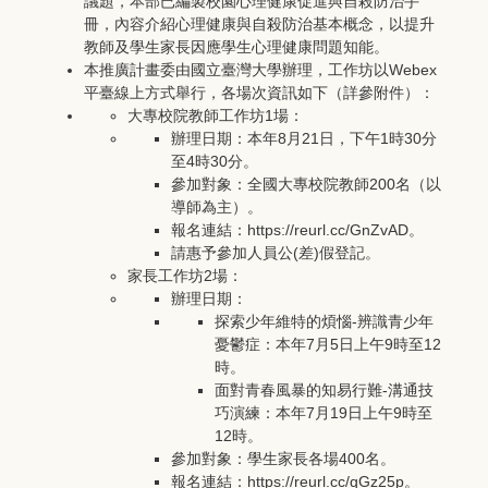
議題，本部已編製校園心理健康促進與自殺防治手
冊，內容介紹心理健康與自殺防治基本概念，以提升
教師及學生家長因應學生心理健康問題知能。
本推廣計畫委由國立臺灣大學辦理，工作坊以Webex
平臺線上方式舉行，各場次資訊如下（詳參附件）：
大專校院教師工作坊1場：
辦理日期：本年8月21日，下午1時30分
至4時30分。
參加對象：全國大專校院教師200名（以
導師為主）。
報名連結：https://reurl.cc/GnZvAD。
請惠予參加人員公(差)假登記。
家長工作坊2場：
辦理日期：
探索少年維特的煩惱-辨識青少年
憂鬱症：本年7月5日上午9時至12
時。
面對青春風暴的知易行難-溝通技
巧演練：本年7月19日上午9時至
12時。
參加對象：學生家長各場400名。
報名連結：https://reurl.cc/qGz25p。