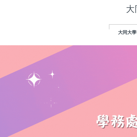
跳
大
到
主
要
內
大同大學
容
區