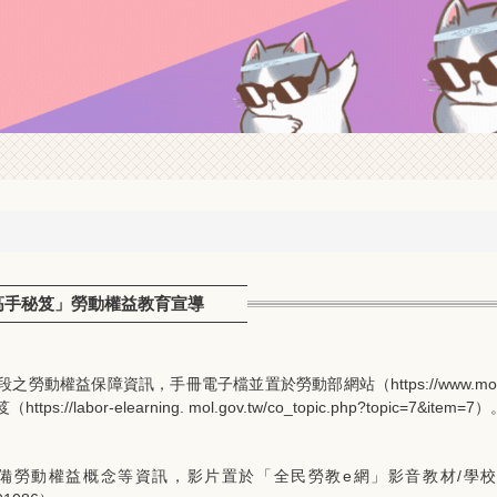
高手秘笈」勞動權益教育宣導
權益保障資訊，手冊電子檔並置於勞動部網站（https://www.mol.
or-elearning. mol.gov.tw/co_topic.php?topic=7&item=7）
權益概念等資訊，影片置於「全民勞教e網」影音教材/學校勞動教育之