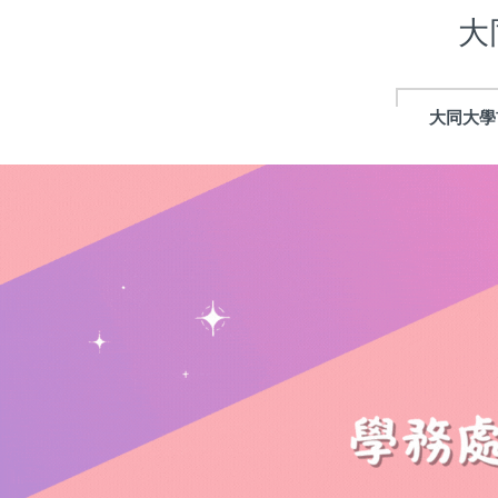
跳
大
到
主
要
內
大同大學
容
區