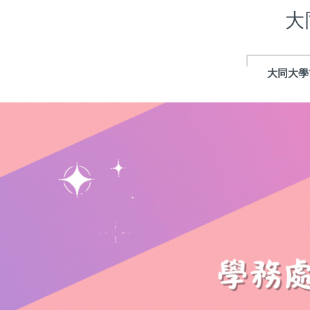
跳
大
到
主
要
內
大同大學
容
區