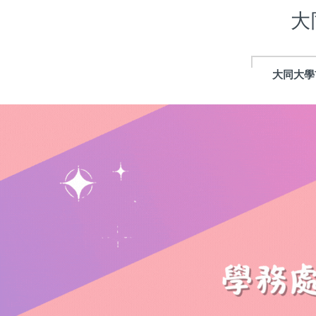
跳
大
到
主
要
內
大同大學
容
區