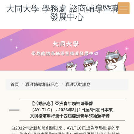
跳
大同大學 學務處 諮商輔導暨職涯
到
發展中心
主
要
內
容
區
首頁
職涯輔導相關訊息
職涯活動訊息
【活動訊息】亞洲青年領袖遊學營
（AYLTLC） - 2026年3月1日至5日在日本東
京與橫濱舉行第十四屆亞洲青年領袖遊學營
自2012年於新加坡創辦以來，
AYLTLC已成為享譽世界的平