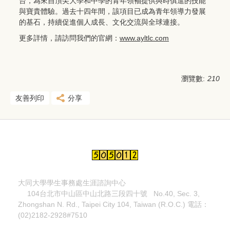
台，
為來自頂尖大學和中學的青年領袖提供與時俱進的技能
與寶貴體驗。
過去十四年間，該項目已成為青年領導力發展
的基石，
持續促進個人成長、文化交流與全球連接。
更多詳情，請訪問我們的官網：
www.ayltlc.com
瀏覽數:
210
友善列印
分享
大同大學學生事務處生涯諮詢中心
104台北市中山區中山北路三段四十號
No.40, Sec. 3,
Zhongshan N. Rd.,
Taipei City 104, Taiwan (R.O.C.)
電話：
(02)2182-2928#7510