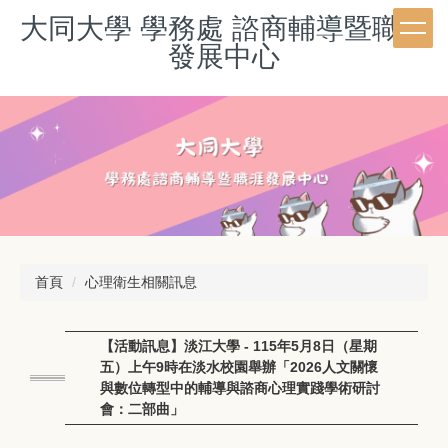
跳
大同大學 學務處 諮商輔導暨職涯
到
發展中心
主
要
內
容
區
首頁
心理衛生相關訊息
【活動訊息】淡江大學 - 115年5月8日（星期
五）上午9時在淡水校園舉辦「2026人文關懷
與數位轉型中的輔導與諮商心理實踐學術研討
會：二部曲」