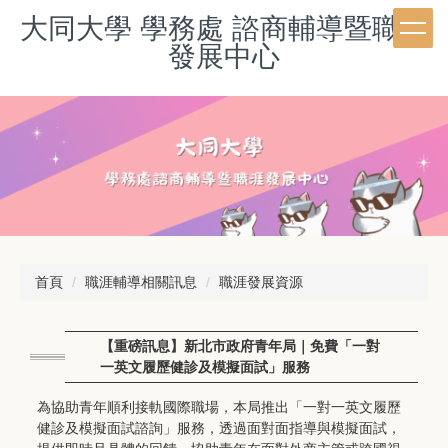
跳
大同大學 學務處 諮商輔導暨職涯
到
發展中心
主
要
內
容
區
首頁
職涯輔導相關訊息
職涯發展資源
【重磅訊息】新北市政府青年局｜免費「一對
一英文履歷健診及模擬面試」服務
為協助青年順利接軌國際職場，本局推出「一對一英文履歷
健診及模擬面試諮詢」服務，透過面對面指導與模擬面試，