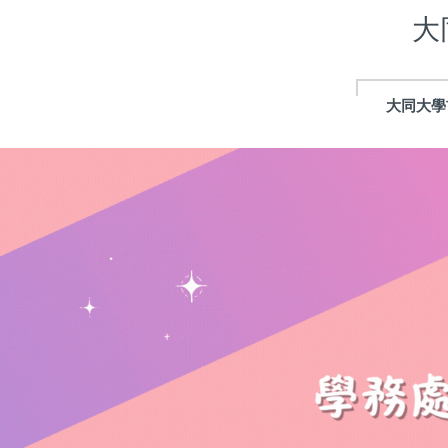
跳
大
到
主
要
內
大同大學
容
區