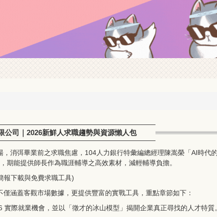
公司｜2026新鮮人求職趨勢與資源懶人包
，消弭畢業前之求職焦慮，104人力銀行特彙編總經理陳嵩榮「AI時代的
點，期能提供師長作為職涯輔導之高效素材，減輕輔導負擔。
(內含完整簡報下載與免費求職工具)
不僅涵蓋客觀市場數據，更提供豐富的實戰工具，重點章節如下：
26 實際就業機會，並以「徵才的冰山模型」揭開企業真正尋找的人才特質