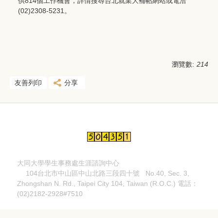
供814個工作機會，詳情搜尋台北就業大補帖網站或電洽
(02)2308-5231。
瀏覽數:
214
友善列印
分享
大同大學學生事務處生涯諮詢中心
104台北市中山區中山北路三段四十號
No.40, Sec. 3,
Zhongshan N. Rd.,
Taipei City 104, Taiwan (R.O.C.)
電話：
(02)2182-2928#7510