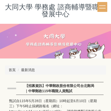
跳
大同大學 學務處 諮商輔導暨職涯
到
發展中心
主
要
內
容
區
首頁
最新消息
【招募資訊】中華郵政股份有限公司台北郵局
｜中華郵政115年職階人員甄試
甄試自115年5月28日（星期四）10時起至6月10日（星期
三）下午5時止採網路報名（網址：