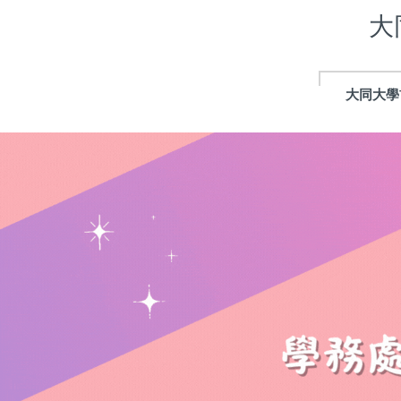
跳
大
到
主
要
內
大同大學
容
區