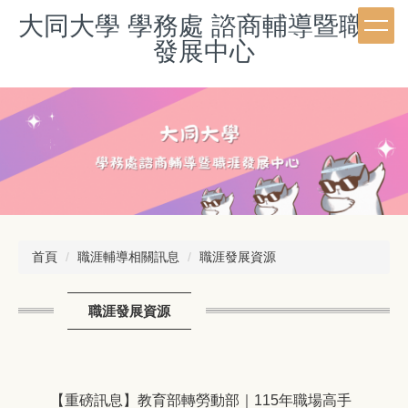
跳
大同大學 學務處 諮商輔導暨職涯
到
發展中心
主
要
內
容
區
首頁
職涯輔導相關訊息
職涯發展資源
職涯發展資源
【重磅訊息】教育部轉勞動部｜115年職場高手