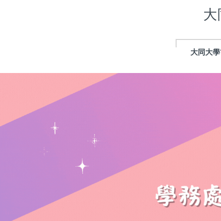
跳
大
到
主
要
內
大同大學
容
區