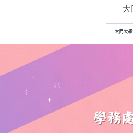
跳
大
到
主
要
內
大同大學
容
區